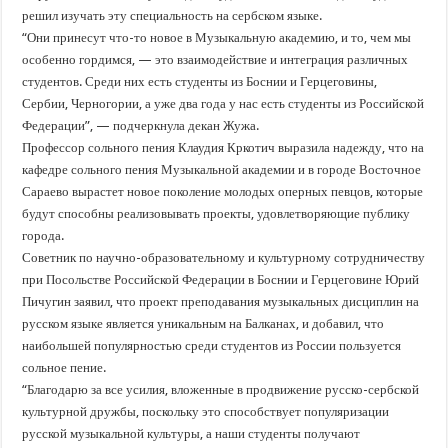
решил изучать эту специальность на сербском языке.
“Они принесут что-то новое в Музыкальную академию, и то, чем мы
особенно гордимся, — это взаимодействие и интеграция различных
студентов. Среди них есть студенты из Боснии и Герцеговины,
Сербии, Черногории, а уже два года у нас есть студенты из Российской
Федерации”, — подчеркнула декан Жужа.
Профессор сольного пения Клаудия Кркотич выразила надежду, что на
кафедре сольного пения Музыкальной академии и в городе Восточное
Сараево вырастет новое поколение молодых оперных певцов, которые
будут способны реализовывать проекты, удовлетворяющие публику
города.
Советник по научно-образовательному и культурному сотрудничеству
при Посольстве Российской Федерации в Боснии и Герцеговине Юрий
Пичугин заявил, что проект преподавания музыкальных дисциплин на
русском языке является уникальным на Балканах, и добавил, что
наибольшей популярностью среди студентов из России пользуется
сольное пение.
“Благодарю за все усилия, вложенные в продвижение русско-сербской
культурной дружбы, поскольку это способствует популяризации
русской музыкальной культуры, а наши студенты получают