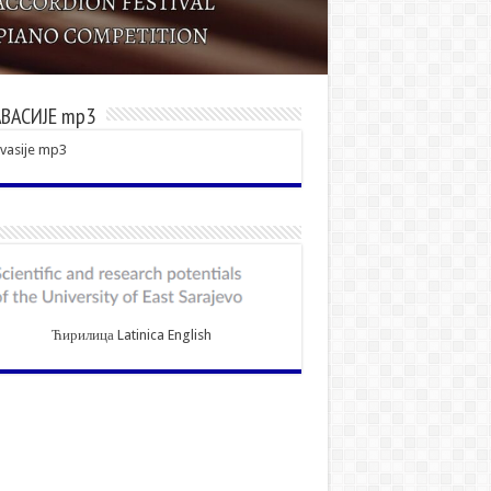
ВАСИЈЕ mp3
vasije mp3
Ћирилица
Latinica
English