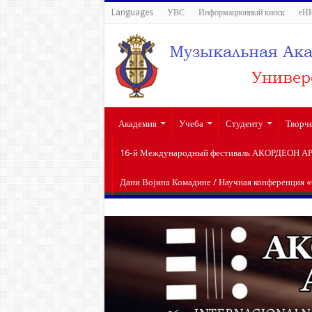
Languages
УВС
Информационный киоск
еН
Академия
Учеба
Студенту
Творч
16-й Международный фестиваль АКОРДЕОН АРТ 
Дани Војина Комадине / Научная конференция 