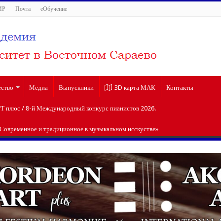
ИР
Почта
еОбучение
ество
Медиа
Выпускники
3D карта МАК
Контакты
плюс / 8-й Международный конкурс пианистов 2026.
«Современное и традиционное в музыкальном исскустве»