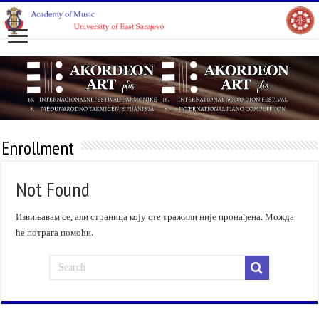
Enrollment
Not Found
Извињавам се, али страница коју сте тражили није пронађена. Можда
ће потрага помоћи.