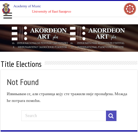
Title Elections
Not Found
Извињавам се, али страница коју сте тражили није пронађена. Можда
ће потрага помоћи.