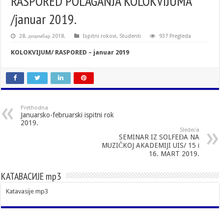
RASPORED POLAGANJA KOLOKVIJUMA
/januar 2019.
28. децембар 2018.
Ispitni rokovi
,
Studenti
937 Pregleda
KOLOKVIJUM/ RASPORED – januar 2019
Prethodna
Januarsko-februarski ispitni rok
2019.
Sledeća
SEMINAR IZ SOLFEĐA NA
MUZIČKOJ AKADEMIJI UIS/ 15 i
16. MART 2019.
КАТАВАСИЈЕ mp3
Katavasije mp3