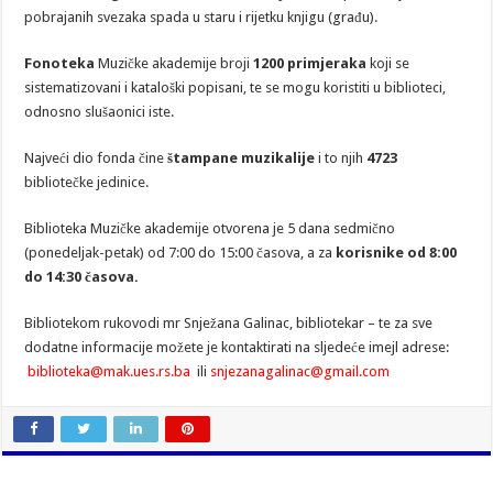
pobrajanih svezaka spada u staru i rijetku knjigu (građu).
Fonoteka
Muzičke akademije broji
1200 primjeraka
koji se
sistematizovani i kataloški popisani, te se mogu koristiti u biblioteci,
odnosno slušaonici iste.
Najveći dio fonda čine
štampane muzikalije
i to njih
4723
bibliotečke jedinice.
Biblioteka Muzičke akademije otvorena je 5 dana sedmično
(ponedeljak-petak) od 7:00 do 15:00 časova, a za
korisnike od
8:00
do
14:30
časova.
Bibliotekom rukovodi mr Snježana Galinac, bibliotekar – te za sve
dodatne informacije možete je kontaktirati na sljedeće imejl adrese:
biblioteka@mak.ues.rs.ba
ili
snjezanagalinac@gmail.com