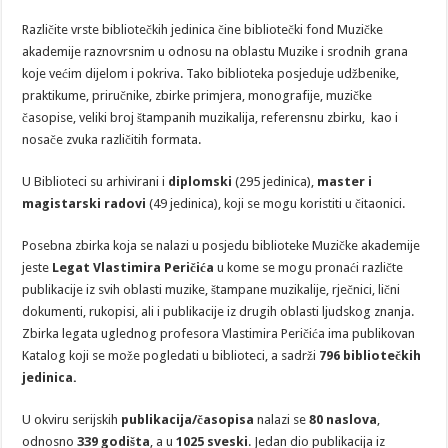
Različite vrste bibliotečkih jedinica čine bibliotečki fond Muzičke
akademije raznovrsnim u odnosu na oblastu Muzike i srodnih grana
koje većim dijelom i pokriva. Tako biblioteka posjeduje udžbenike,
praktikume, priručnike, zbirke primjera, monografije, muzičke
časopise, veliki broj štampanih muzikalija, referensnu zbirku, kao i
nosače zvuka različitih formata.
U Biblioteci su arhivirani i
diplomski
(295 jedinica),
m
a
ster i
m
a
gist
a
rski r
a
dovi
(49 jedinica), koji se mogu koristiti u čitaonici.
Posebna zbirka koja se nalazi u posjedu biblioteke Muzičke akademije
jeste
Legat Vlastimira Peričića
u kome se mogu pronaći različte
publikacije iz svih oblasti muzike, štampane muzikalije, rječnici, lični
dokumenti, rukopisi, ali i publikacije iz drugih oblasti ljudskog znanja.
Zbirka legata uglednog profesora Vlastimira Peričića ima publikovan
Katalog koji se može pogledati u biblioteci, a sadrži
796 bibliotečkih
jedinica.
U okviru serijskih
publikacija/časopisa
nalazi se
80 naslova
,
odnosno
339 godišta
, a u
1025 sveski
. Jedan dio publikacija iz