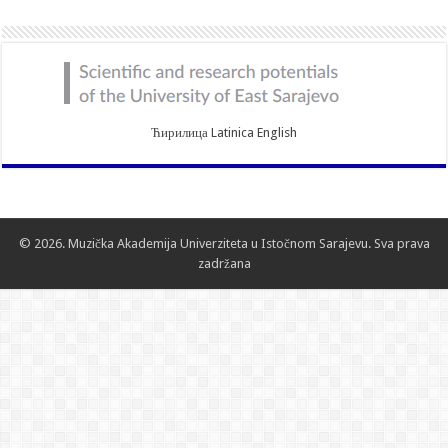
Ћирилица
Latinica
English
© 2026. Muzička Akademija Univerziteta u Istočnom Sarajevu. Sva prava
zadržana