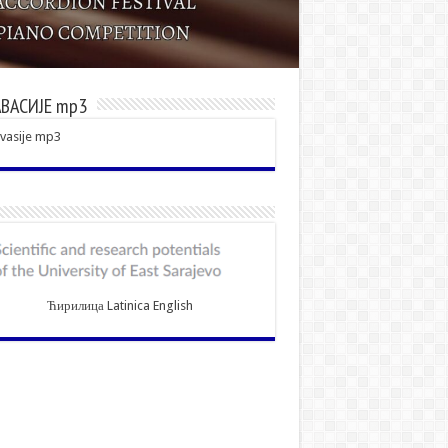
ВАСИЈЕ mp3
vasije mp3
Ћирилица
Latinica
English