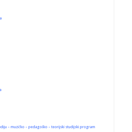
a
a
diju – muzičko – pedagoško – teorijski studijski program