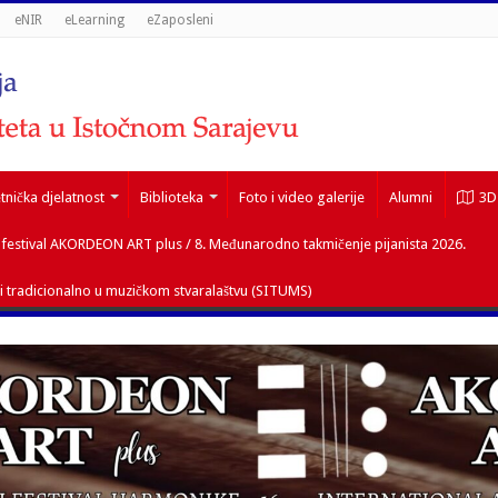
eNIR
eLearning
eZaposleni
nička djelatnost
Biblioteka
Foto i video galerije
Alumni
3D
i festival AKORDEON ART plus / 8. Međunarodno takmičenje pijanista 2026.
 tradicionalno u muzičkom stvaralaštvu (SITUMS)