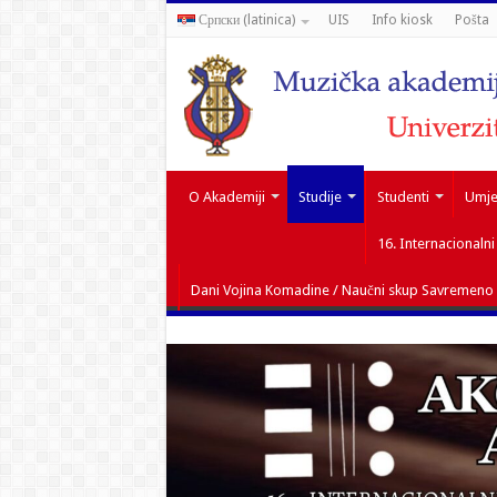
Српски (latinica)
UIS
Info kiosk
Pošta
O Akademiji
Studije
Studenti
Umjet
16. Internacionaln
Dani Vojina Komadine / Naučni skup Savremeno i