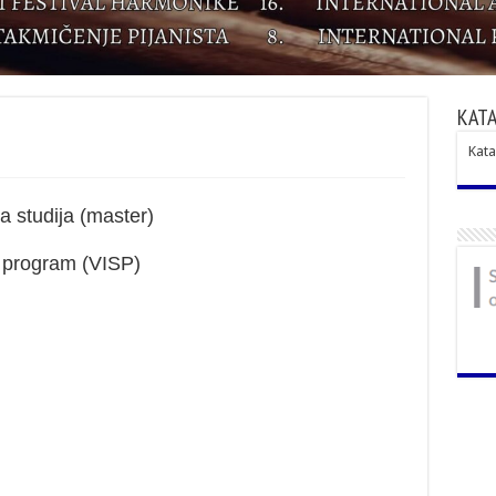
КАТА
Kata
a studija (master)
i program (VISP)