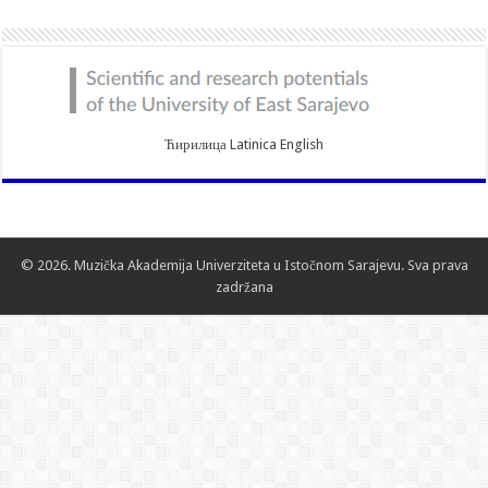
Ћирилица
Latinica
English
© 2026. Muzička Akademija Univerziteta u Istočnom Sarajevu. Sva prava
zadržana