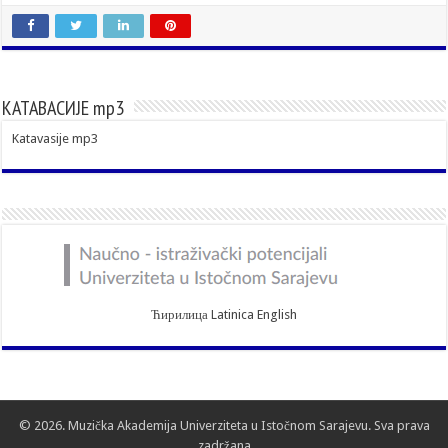
КАТАВАСИЈЕ mp3
Katavasije mp3
Ћирилица
Latinica
English
© 2026. Muzička Akademija Univerziteta u Istočnom Sarajevu. Sva prava
zadržana