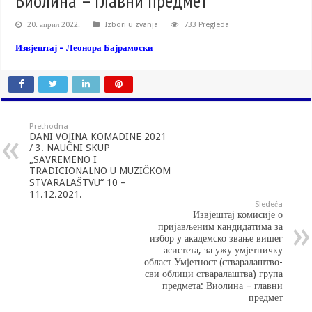
Виолина – главни предмет
20. април 2022.
Izbori u zvanja
733 Pregleda
Извјештај – Леонора Бајрамоски
Prethodna
DANI VOJINA KOMADINE 2021
/ 3. NAUČNI SKUP
„SAVREMENO I
TRADICIONALNO U MUZIČKOM
STVARALAŠTVU“ 10 –
11.12.2021.
Sledeća
Извјештај комисије о
пријављеним кандидатима за
избор у академско звање вишег
асистета, за ужу умјетничку
област Умјетност (стваралаштво-
сви облици стваралаштва) група
предмета: Виолина – главни
предмет