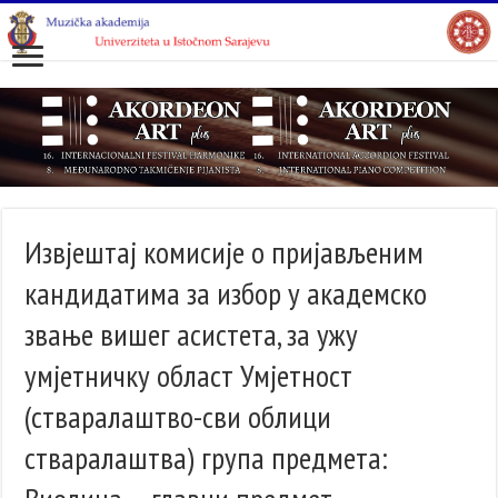
Извјештај комисије о пријављеним
кандидатима за избор у академско
звање вишег асистета, за ужу
умјетничку област Умјетност
(стваралаштво-сви облици
стваралаштва) група предмета: