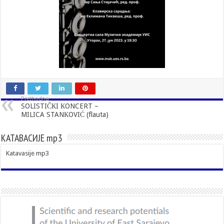
Prethodna
SOLISTIČКI КONCERT –
MILICA STANКOVIĆ (flauta)
КАТАВАСИЈЕ mp3
Katavasije mp3