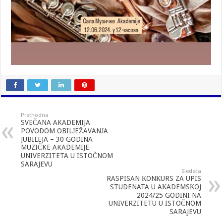
Prethodna
SVEČANA AKADEMIJA
POVODOM OBILЈEŽAVANЈA
JUBILEJA – 30 GODINA
MUZIČKE AKADEMIJE
UNIVERZITETA U ISTOČNOM
SARAJEVU
Sledeća
RASPISAN КONКURS ZA UPIS
STUDENATA U AКADEMSКOJ
2024/25 GODINI NA
UNIVERZITETU U ISTOČNOM
SARAJEVU