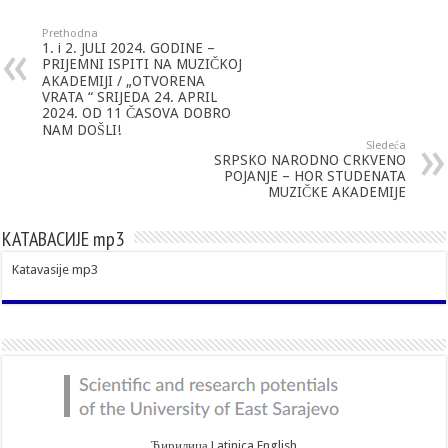
Prethodna
1. i 2. JULI 2024. GODINE –
PRIJEMNI ISPITI NA MUZIČKOJ
AKADEMIJI / „OTVORENA
VRATA “ SRIJEDA 24. APRIL
2024. OD 11 ČASOVA DOBRO
NAM DOŠLI!
Sledeća
SRPSKO NARODNO CRKVENO
POJANJE – HOR STUDENATA
MUZIČKE AKADEMIJE
КАТАВАСИЈЕ mp3
Katavasije mp3
Ћирилица
Latinica
English