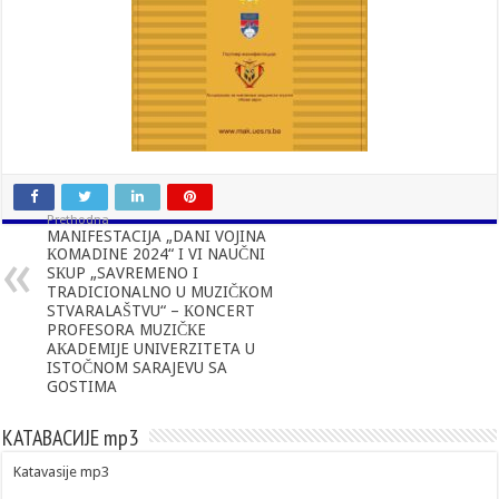
Prethodna
MANIFESTACIJA „DANI VOJINA
КOMADINE 2024“ I VI NAUČNI
SКUP „SAVREMENO I
TRADICIONALNO U MUZIČКOM
STVARALAŠTVU“ – КONCERT
PROFESORA MUZIČКE
AКADEMIJE UNIVERZITETA U
ISTOČNOM SARAJEVU SA
GOSTIMA
КАТАВАСИЈЕ mp3
Katavasije mp3