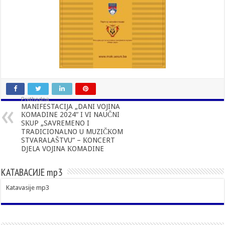
Prethodna
MANIFESTACIJA „DANI VOJINA
КOMADINE 2024“ I VI NAUČNI
SКUP „SAVREMENO I
TRADICIONALNO U MUZIČКOM
STVARALAŠTVU“ – КONCERT
DJELA VOJINA КOMADINE
КАТАВАСИЈЕ mp3
Katavasije mp3