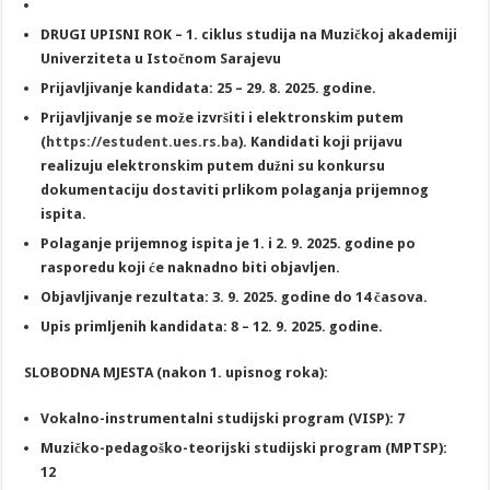
DRUGI UPISNI ROK –
1.
ciklus studija
na Muzičkoj akademiji
Univerziteta u Istočnom Sarajevu
Prijavljivanje kandidata: 25 – 29. 8. 2025. godine.
Prijavljivanje se može izvršiti i elektronskim putem
(
https://estudent.ues.rs.ba
).
Kandidati koji prijavu
realizuju elektronskim putem dužni su konkursu
dokumentaciju dostaviti prlikom polaganja prijemnog
ispita.
Polaganje prijemnog ispita je 1. i 2. 9. 2025. godine po
rasporedu koji će naknadno biti objavljen.
Objavljivanje rezultata: 3. 9. 2025. godine do 14 časova.
Upis primljenih kandidata: 8 – 12. 9. 2025. godine.
SLOBODNA MJESTA
(nakon 1. upisnog roka)
:
Vokalno-instrumentaln
i
studijsk
i
program (VISP): 7
Muzičko-pedagoško-teorijski studijski program (MPTSP):
12