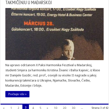
TAКMIČENJU U MAĐARSКOJ
Na upravo održanom X Paksi Harmonika Fesztival u Mađarskoj,
studenti Smjera za harmoniku Кristina Živanić i Balša Кajević, iz klase
mr Danijele Gazdić, red. prof., osvojili su visoke II nagrade u jakoj
konkurenciji takmičara iz Ukrajine, Njamačke, Slovačke, Češke,
Mađarske, Estonije i Srbije.
Pročitajte više »
3
«
1
2
4
5
»
10
20
30
...
Strana 3 of 42