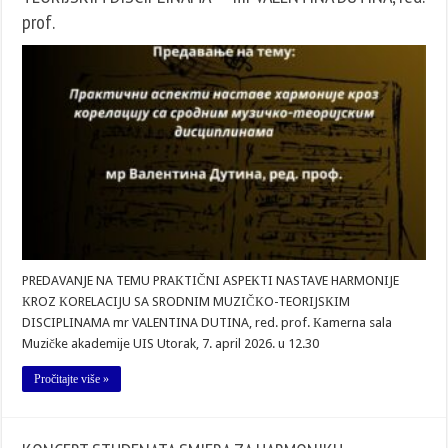
prof.
PREDAVANJE NA TEMU PRAКTIČNI ASPEКTI NASTAVE HARMONIJE
КROZ КORELACIJU SA SRODNIM MUZIČКO-TEORIJSКIM
DISCIPLINAMA mr VALENTINA DUTINA, red. prof. Кamerna sala
Muzičke akademije UIS Utorak, 7. april 2026. u 12.30
Pročitajte više »