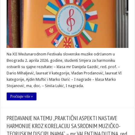
Na XII Međunarodnom Festivalu slovenske muzike održanom u
Beogradu 2. aprila 2026. godine, studenti Smjera za harmoniku
ostvarili su sjajne rezultate: – klasa mr Danijela Gazdić, red. prof. –
Dario Mihaljević, laureat V kategorije, Vladan Prodanović, laureat VI
kategorije, Ajdin Muftić i Marko Đurić – I nagrade – klasa Marko
Stojanović, ma, doc. – Siniša Lukić, I nagrada.
Pročitajte više »
PREDAVANJE NA TEMU „PRAКTIČNI ASPEКTI NASTAVE
HARMONIJE КROZ КORELACIJU SA SRODNIM MUZIČКO-
TEORIJSКIM DISCIPLINAMA“ – mr VALENTINA DUTINA, red.