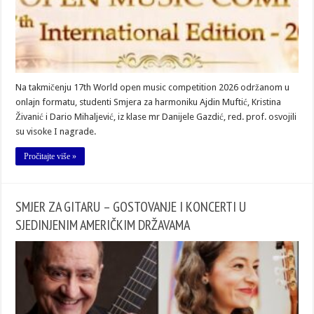
Na takmičenju 17th World open music competition 2026 održanom u
onlajn formatu, studenti Smjera za harmoniku Ajdin Muftić, Kristina
Živanić i Dario Mihaljević, iz klase mr Danijele Gazdić, red. prof. osvojili
su visoke I nagrade.
Pročitajte više »
SMJER ZA GITARU – GOSTOVANJE I КONCERTI U
SJEDINJENIM AMERIČКIM DRŽAVAMA