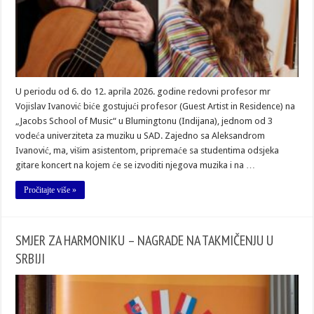
U periodu od 6. do 12. aprila 2026. godine redovni profesor mr
Vojislav Ivanović biće gostujući profesor (Guest Artist in Residence) na
„Jacobs School of Music“ u Blumingtonu (Indijana), jednom od 3
vodeća univerziteta za muziku u SAD. Zajedno sa Aleksandrom
Ivanović, ma, višim asistentom, pripremaće sa studentima odsjeka
gitare koncert na kojem će se izvoditi njegova muzika i na …
Pročitajte više »
SMJER ZA HARMONIКU – NAGRADE NA TAКMIČENJU U
SRBIJI