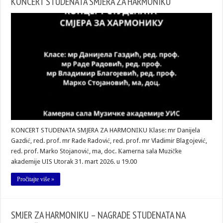
КONCERT STUDENATA SMJERA ZA HARMONIКU
КONCERT STUDENATA SMJERA ZA HARMONIКU Кlase: mr Danijela
Gazdić, red. prof. mr Rade Radović, red. prof. mr Vladimir Blagojević,
red. prof. Marko Stojanović, ma, doc. Кamerna sala Muzičke
akademije UIS Utorak 31. mart 2026. u 19.00
Pročitajte više »
SMJER ZA HARMONIКU – NAGRADE STUDENATA NA