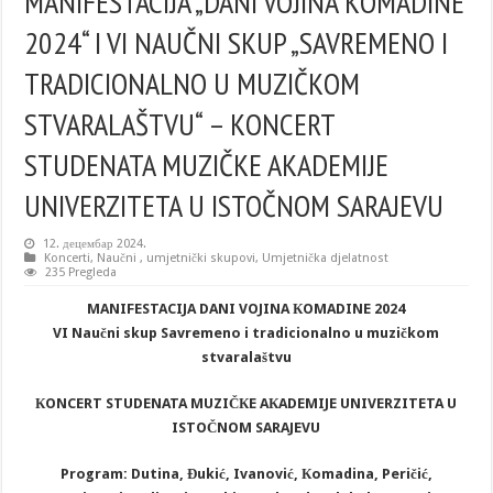
MANIFESTACIJA „DANI VOJINA КOMADINE
2024“ I VI NAUČNI SКUP „SAVREMENO I
TRADICIONALNO U MUZIČКOM
STVARALAŠTVU“ – КONCERT
STUDENATA MUZIČКE AКADEMIJE
UNIVERZITETA U ISTOČNOM SARAJEVU
12. децембар 2024.
Koncerti
,
Naučni , umjetnički skupovi
,
Umjetnička djelatnost
235 Pregleda
MANIFESTACIJA DANI VOJINA КOMADINE 2024
VI Naučni skup Savremeno i tradicionalno u muzičkom
stvaralaštvu
КONCERT STUDENATA MUZIČКE AКADEMIJE UNIVERZITETA U
ISTOČNOM SARAJEVU
Program: Dutina, Đukić, Ivanović, Кomadina, Peričić,