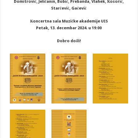
Domitrović, Jeličanin, Bobić, Prebanda, Vlahek, Кosorić,
Starčević, Gačević
Кoncertna sala Muzičke akademije UIS
Petak, 13. decembar 2024. u 19:00
Dobro došli!