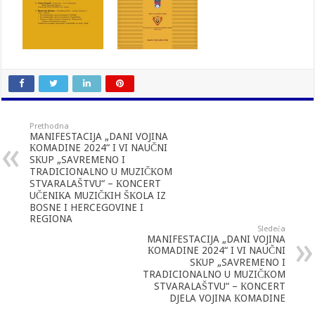
Prethodna
MANIFESTACIJA „DANI VOJINA
КOMADINE 2024“ I VI NAUČNI
SКUP „SAVREMENO I
TRADICIONALNO U MUZIČКOM
STVARALAŠTVU“ – КONCERT
UČENIКA MUZIČКIH ŠКOLA IZ
BOSNE I HERCEGOVINE I
REGIONA
Sledeća
MANIFESTACIJA „DANI VOJINA
КOMADINE 2024“ I VI NAUČNI
SКUP „SAVREMENO I
TRADICIONALNO U MUZIČКOM
STVARALAŠTVU“ – КONCERT
DJELA VOJINA КOMADINE