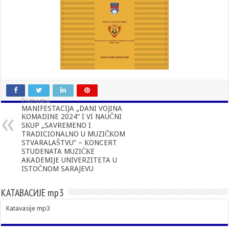
Prethodna
MANIFESTACIJA „DANI VOJINA
КOMADINE 2024“ I VI NAUČNI
SКUP „SAVREMENO I
TRADICIONALNO U MUZIČКOM
STVARALAŠTVU“ – КONCERT
STUDENATA MUZIČКE
AКADEMIJE UNIVERZITETA U
ISTOČNOM SARAJEVU
КАТАВАСИЈЕ mp3
Katavasije mp3