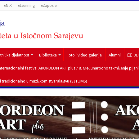
eNIR
eLearning
eZaposleni
nička djelatnost
Biblioteka
Foto i video galerije
Alumni
3D
nternacionalni festival AKORDEON ART plus / 8. Međunarodno takmičenje pijani
 tradicionalno u muzičkom stvaralaštvu (SITUMS)