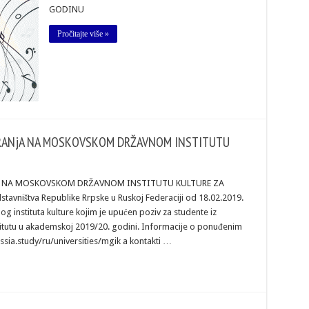
GODINU
Pročitajte više »
RANјA NA MOSKOVSKOM DRŽAVNOM INSTITUTU
 NA MOSKOVSKOM DRŽAVNOM INSTITUTU KULTURE ZA
vništva Republike Rrpske u Ruskoj Federaciji od 18.02.2019.
 instituta kulture kojim je upućen poziv za studente iz
titutu u akademskoj 2019/20. godini. Informacije o ponuđenim
sia.study/ru/universities/mgik a kontakti …