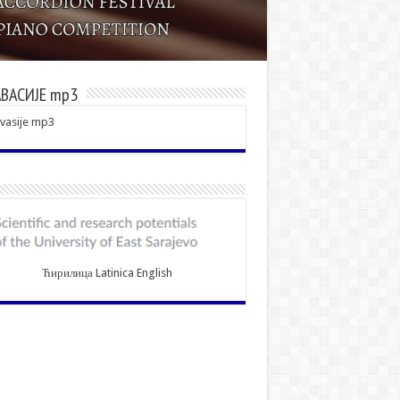
ВАСИЈЕ mp3
vasije mp3
Ћирилица
Latinica
English