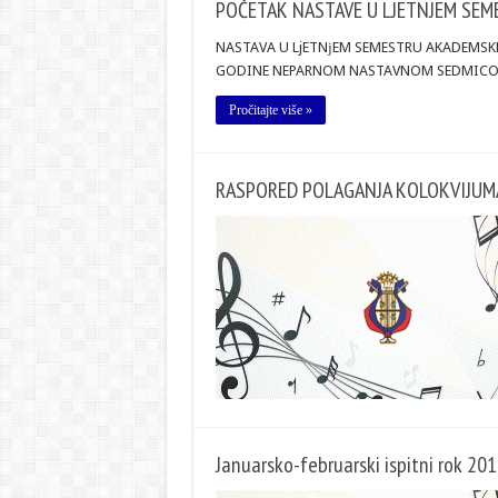
POČETAK NASTAVE U LJETNJEM SEM
NASTAVA U LjETNјEM SEMESTRU AKADEMSKE 
GODINE NEPARNOM NASTAVNOM SEDMICO
Pročitajte više »
RASPORED POLAGANJA KOLOKVIJUMA 
Januarsko-februarski ispitni rok 201