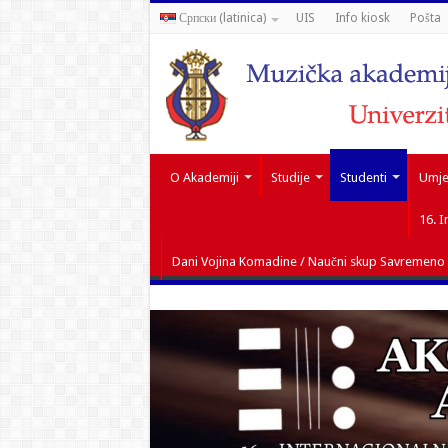
Српски (latinica)
UIS
Info kiosk
Pošta
O Akademiji
Studije
Studenti
Umjet
16. I
Dani Vojina Komadine / Naučni skup Savremeno i