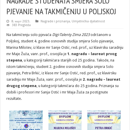
NAGRADE STUDENATA SMJERA SOLO
PJEVANJE NA TAKMIČENJU U POLJSKOJ
8. март 2023.
Nagrade i priznanja
,
Umjetnička djelatnost
383 Pregleda
Na takmičenju solo pjevača
Digi-Talenty Zima 2023
održanom u
Poljskoj, student 4. godine osnovnih studija smjera Solo pjevanje,
Marina Milošev, iz klase mr Sanje Ostić, red. prof., uz klavirsku saradnju
mr Maje Žuža, vanr. prof., osvojila je
1. nagradu – laureat prvog
stepena
, u kategoriji takmičara starijih od 25 godina. Takođe, na
istom takmičenju, student 2. godine osnovnih studija smjera Solo
pjevanje, Petra Brkić, iz klase mr Sanje Ostić, red. prof., uz klavirsku
saradnju mr Maje Žuža, vanr. prof., osvojila je
2. nagradu – laureat
drugog stepena
, u kategoriji takmičara do 25 godina. Priznanja su
dobili i profesori mr Sanja Ostić i mr Maja Žuža za postignute
rezultate.