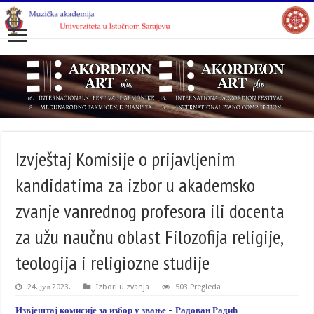
Izvještaj Komisije o prijavljenim
kandidatima za izbor u akademsko
zvanje vanrednog profesora ili docenta
za užu naučnu oblast Filozofija religije,
teologija i religiozne studije
24. јул 2023.
Izbori u zvanja
503 Pregleda
Извјештај комисије за избор у звање – Радован Радић