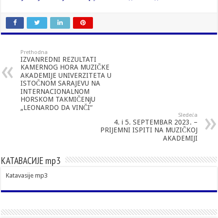
Prethodna
IZVANREDNI REZULTATI
KAMERNOG HORA MUZIČKE
AKADEMIJE UNIVERZITETA U
ISTOČNOM SARAJEVU NA
INTERNACIONALNOM
HORSKOM TAKMIČENjU
„LEONARDO DA VINČI“
Sledeća
4. i 5. SEPTEMBAR 2023. –
PRIJEMNI ISPITI NA MUZIČKOJ
AKADEMIJI
КАТАВАСИЈЕ mp3
Katavasije mp3