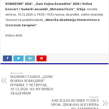
KOMADINE“ 2020
i
„Dani Vojina Komadine“ 2020 / Online
koncert / Gudački ansambl „Metamorfozis“, Srbija
možete,
večeras, 10.12.2020. u 19:30 i 19:35 časova, da pratite online otvaranje
i koncert na youtube kanalu
„Muzička akademija Univerziteta u
Istočnom Sarajevu“.
Dobro došli.
Претходна
МАНИФЕСТАЦИЈА „ДАНИ
ВОЈИНА КОМАДИНЕ“
ПОЧИЊЕ У ЧЕТВРТАК,
10.12.2020. НА МУЗИЧКОЈ
АКАДЕМИЈИ
Следећа
ЈОШ ЈЕДАН ВЕЛИКИ УСПЈЕХ
ПРОФ. ДРАЖАНА КОСОРИЋА
НА ТАКМИЧЕЊУ