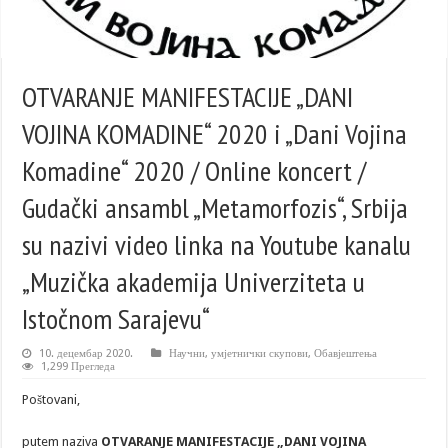
OTVARANJE MANIFESTACIJE „DANI
VOJINA KOMADINE“ 2020 i „Dani Vojina
Komadine“ 2020 / Online koncert /
Gudački ansambl „Metamorfozis“, Srbija
su nazivi video linka na Youtube kanalu
„Muzička akademija Univerziteta u
Istočnom Sarajevu“
10. децембар 2020.
Научни, умјетнички скупови
,
Обавјештења
1,299 Прегледа
Poštovani,
putem naziva
OTVARANJE MANIFESTACIJE „DANI VOJINA