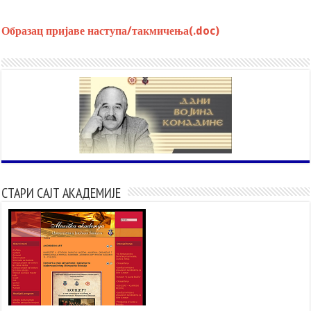
Образац пријаве наступа/такмичења(.doc)
СТАРИ САЈТ АКАДЕМИЈЕ