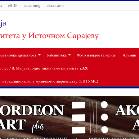
а
еНИР
eLearning
eЗапослени
мјетничка дјелатност
Библиотека
Фото и видео галерије
Алумни
лус / 8. Међународно такмичење пијаниста 2026
о и традиционално у музичком стваралаштву (СИТУМС)