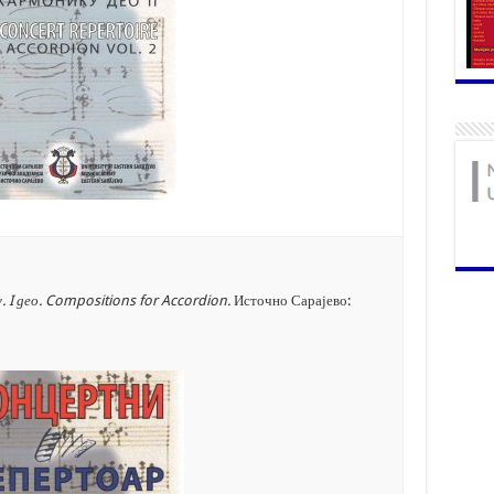
у.
I
део
. Compositions for Accordion.
Источно Сарајево: