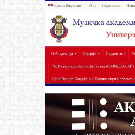
Српски (ћирилица)
УИС
Инфо киоск
Пошт
О Академији
Студије
Студенти
У
16. Интернационални фестивал АКОРДЕОН АРТ п
Дани Војина Комадине / Научни скуп Савремен