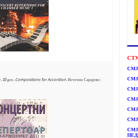
СТУ
СМЈ
СМЈ
у.
III
део
. Compositions for Accordion.
Источно Сарајево:
СМЈ
СМЈ
СМЈ
СМЈ
СМЈ
ПЕД