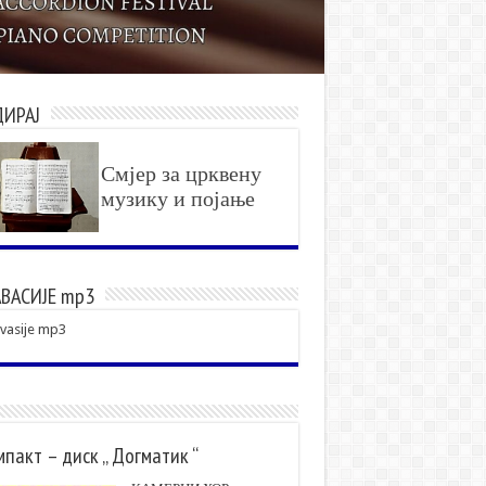
ДИРАЈ
Смјер за црквену
музику и појање
ВАСИЈЕ mp3
vasije mp3
пакт – диск „ Догматик “