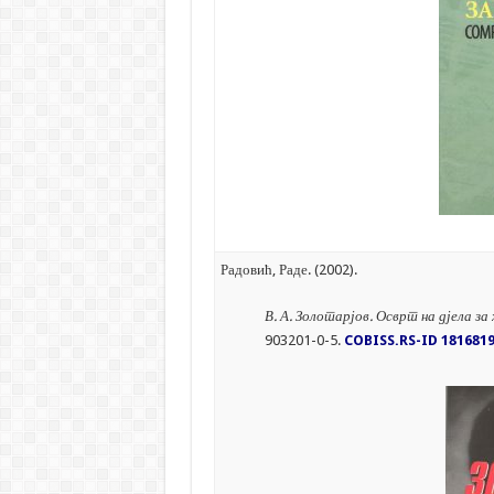
Радовић, Раде. (2002).
В. А. Золотарјов. Осврт на дјела за
903201-0-5.
COBISS.RS-ID 181681