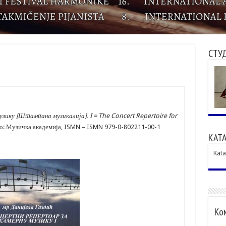
СТУ
зику [Штампана музикалија]. I = The Concert Repertoire for
о: Музичка академија, ISMN – ISMN 979-0-802211-00-1
КАТА
Kata
Ком