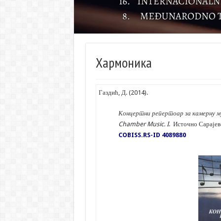
Хармоника
Газдић, Д. (2014).
Концертни репертоар за камерну му
Chamber Music. I
. Источно Сарајев
COBISS.RS-ID 4089880