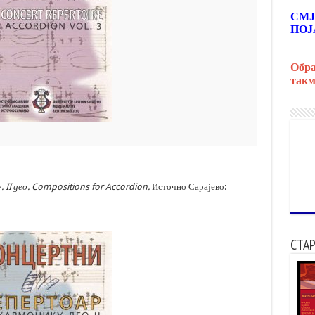
СМЈ
ПОЈ
Обра
такм
у.
II
део
. Compositions for Accordion.
Источно Сарајево:
СТАР