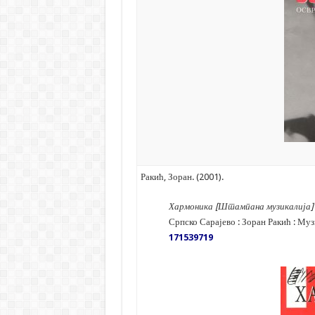
Ракић, Зоран. (2001).
Хармоника [Штампана музикалија] :
Српско Сарајево : Зоран Ракић : Му
171539719