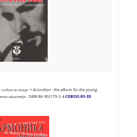
 албум за младе =
Accordion
:
the
album
for
the
young
.
зичка академија. ISBN 86-902179-2-4
COBISS.RS-ID