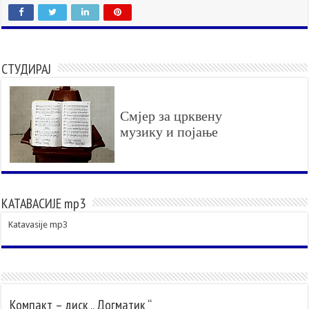
СТУДИРАЈ
Смјер за црквену
музику и појање
КАТАВАСИЈЕ mp3
Katavasije mp3
Компакт – диск „ Догматик “