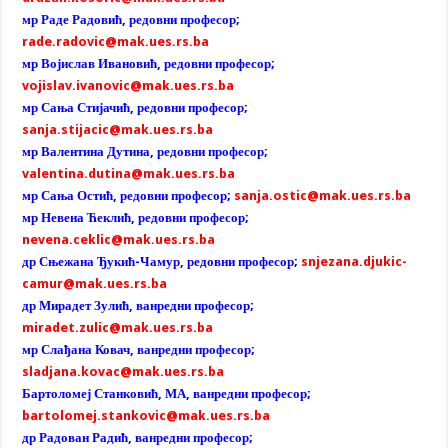
мр Раде Радовић, редовни професор;
rade.radovic@mak.ues.rs.ba
мр Војислав Ивановић, редовни професор;
vojislav.ivanovic@mak.ues.rs.ba
мр Сања Стијачић, редовни професор;
sanja.stijacic@mak.ues.rs.ba
мр Валентина Дутина, редовни професор;
valentina.dutina@mak.ues.rs.ba
мр Сања Остић, редовни професор;
sanja.ostic@mak.ues.rs.ba
мр Невена Ћеклић, редовни професор;
nevena.ceklic@mak.ues.rs.ba
др Сњежана Ђукић-Чамур, редовни професор;
snjezana.djukic-
camur@mak.ues.rs.ba
др Мирадет Зулић, ванредни професор;
miradet.zulic@mak.ues.rs.ba
мр Слађана Ковач, ванредни професор;
sladjana.kovac@mak.ues.rs.ba
Бартоломеј Станковић, МА, ванредни професор;
bartolomej.stankovic@mak.ues.rs.ba
др Радован Радић, ванредни професор;