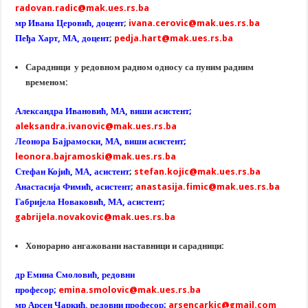
radovan.radic@mak.ues.rs.ba
мр Ивана Церовић, доцент
;
ivana.cerovic@mak.ues.rs.ba
Пеђа Харт, МА, доцент
;
pedja.hart@mak.ues.rs.ba
Сарадници у редовном радном односу са пуним радним
временом:
Александра Ивановић, МА, виши асистент;
aleksandra.ivanovic@mak.ues.rs.ba
Леонора Бајрамоски, МА, виши асистент;
leonora.bajramoski@mak.ues.rs.ba
Стефан Којић, МА, асистент
;
stefan.kojic@mak.ues.rs.ba
Анастасија Фимић, асистент
;
anastasija.fimic@mak.ues.rs.ba
Габријела Новаковић, МА, асистент;
gabrijela.novakovic@mak.ues.rs.ba
Хонорарно ангажовани наставници и сарадници:
др Емина Смоловић, редовни
професор;
emina.smolovic@mak.ues.rs.ba
мр Арсен Чаркић, редовни професор;
arsencarkic@gmail.com