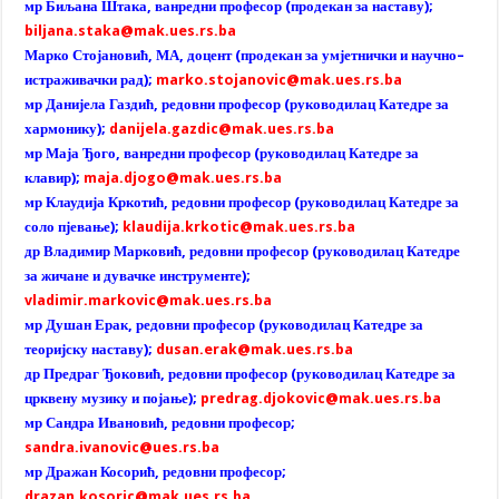
мр Биљана Штака, ванредни професор (продекан за наставу);
biljana.staka@mak.ues.rs.ba
Марко Стојановић, МА, доцент (продекан за умјетнички и научно–
истраживачки рад);
marko.stojanovic@mak.ues.rs.ba
мр Данијела Газдић, редовни професор (руководилац Катедре за
хармонику);
danijela.gazdic@mak.ues.rs.ba
мр Маја Ђого, ванредни професор (руководилац Катедре за
клавир);
maja.djogo@mak.ues.rs.ba
мр Клаудија Кркотић, редовни професор (руководилац Катедре за
соло пјевање);
klaudija.krkotic@mak.ues.rs.ba
др Владимир Марковић, редовни професор (руководилац Катедре
за жичане и дувачке инструменте);
vladimir.markovic@mak.ues.rs.ba
мр Душан Ерак, редовни професор (руководилац Катедре за
теоријску наставу);
dusan.erak@mak.ues.rs.ba
др Предраг Ђоковић, редовни професор (руководилац Катедре за
црквену музику и појање);
predrag.djokovic@mak.ues.rs.ba
мр Сандра Ивановић, редовни професор;
sandra.ivanovic@ues.rs.ba
мр Дражан Косорић, редовни професор;
drazan.kosoric@mak.ues.rs.ba