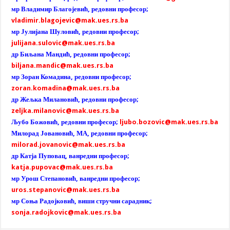
мр Владимир Благојевић, редовни професор;
vladimir.blagojevic@mak.ues.rs.ba
мр Јулијана Шуловић, редовни професор;
julijana.sulovic@mak.ues.rs.ba
др Биљана Мандић, редовни професор;
biljana.mandic@mak.ues.rs.ba
мр Зоран Комадина, редовни професор;
zoran.komadina@mak.ues.rs.ba
др Жељка Милановић, редовни професор;
zeljka.milanovic@mak.ues.rs.ba
Љубо Божовић, редовни професор;
ljubo.bozovic@mak.ues.rs.ba
Милорад Јовановић, МА, редовни професор;
milorad.jovanovic@mak.ues.rs.ba
др Катја Пуповац, ванредни професор
;
katja.pupovac@mak.ues.rs.ba
мр Урош Степановић, ванредни професор;
uros.stepanovic@mak.ues.rs.ba
мр Соња Радојковић, виши стручни сарадник;
sonja.radojkovic@mak.ues.rs.ba