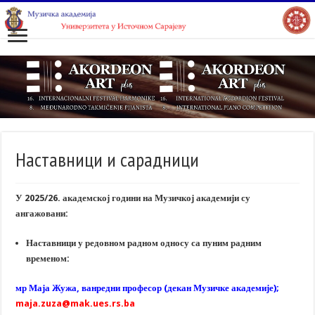
Наставници и сарадници
У 2025/26. академској години на Музичкој академији су
ангажовани:
Наставници у редовном радном односу са пуним радним
временом:
мр Маја Жужа, ванредни професор (декан Музичке академије);
maja.zuza@mak.ues.rs.ba