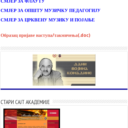
СМЈЕР ЗА ФЛАУТУ
СМЈЕР ЗА ОПШТУ МУЗИЧКУ ПЕДАГОГИЈУ
СМЈЕР ЗА ЦРКВЕНУ МУЗИКУ И ПОЈАЊЕ
Образац пријаве наступа/такмичења(.doc)
СТАРИ САЈТ АКАДЕМИЈЕ