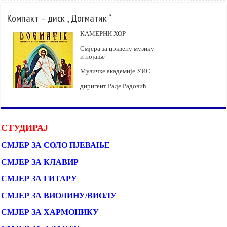
Компакт – диск „ Догматик “
КАМЕРНИ ХОР
Смјера за црквену музику
и појање
Музичке академије УИС
диригент Раде Радовић
СТУДИРАЈ
СМЈЕР ЗА СОЛО ПЈЕВАЊЕ
СМЈЕР ЗА КЛАВИР
СМЈЕР ЗА ГИТАРУ
СМЈЕР ЗА ВИОЛИНУ/ВИОЛУ
СМЈЕР ЗА ХАРМОНИКУ