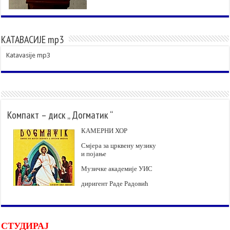
КАТАВАСИЈЕ mp3
Katavasije mp3
Компакт – диск „ Догматик “
КАМЕРНИ ХОР
Смјера за црквену музику
и појање
Музичке академије УИС
диригент Раде Радовић
СТУДИРАЈ