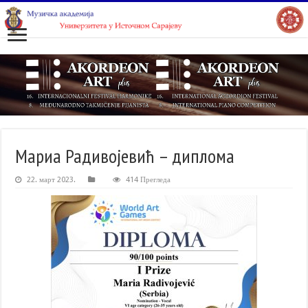
Мариа Радивојевић – диплома
22. март 2023.
414 Прегледа