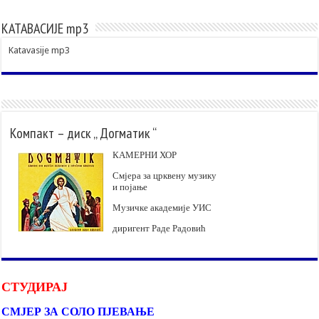
КАТАВАСИЈЕ mp3
Katavasije mp3
Компакт – диск „ Догматик “
КАМЕРНИ ХОР
Смјера за црквену музику
и појање
Музичке академије УИС
диригент Раде Радовић
СТУДИРАЈ
СМЈЕР ЗА СОЛО ПЈЕВАЊЕ