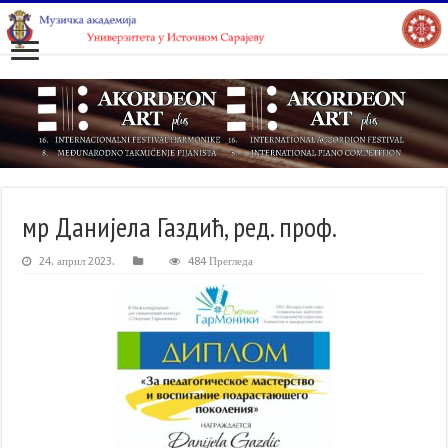
мр Данијела Газдић, ред. проф.
24. април 2023.
484 Прегледа