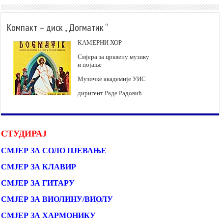
Компакт – диск „ Догматик “
КАМЕРНИ ХОР
Смјера за црквену музику
и појање
Музичке академије УИС
диригент Раде Радовић
СТУДИРАЈ
СМЈЕР ЗА СОЛО ПЈЕВАЊЕ
СМЈЕР ЗА КЛАВИР
СМЈЕР ЗА ГИТАРУ
СМЈЕР ЗА ВИОЛИНУ/ВИОЛУ
СМЈЕР ЗА ХАРМОНИКУ