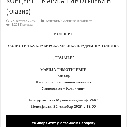
КОНЦЕРТ – МАРИЈА ТИМОТИЈЕВИЋ
(клавир)
25. октобар 2023.
Концерти
,
Умјетничка дјелатност
1,231 Прегледа
КОНЦЕРТ
СОЛИСТИЧКА КЛАВИРСКА МУЗИКА ВЛАДИМИРА ТОШИЋА
„ТРАЈАЊЕ“
МАРИЈА ТИМОТИЈЕВИЋ
Клавир
Филолошко-уметнички факултет
Универзитет у Крагујевцу
Концертна сала Музичке академије УИС
Понедјељак, 30. октобар 2023. у 18:00