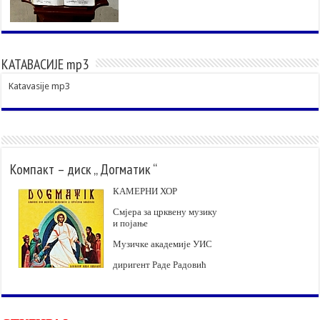
КАТАВАСИЈЕ mp3
Katavasije mp3
Компакт – диск „ Догматик “
КАМЕРНИ ХОР
Смјера за црквену музику
и појање
Музичке академије УИС
диригент Раде Радовић