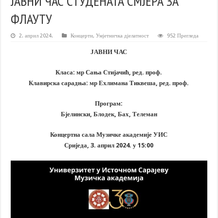
ЈАВНИ ЧАС СТУДЕНАТА СМЈЕРА ЗА
ФЛАУТУ
2. април 2024.
Концерти
,
Умјетничка дјелатност
952 Прегледа
ЈАВНИ ЧАС
Класа: мр Сања Стијачић, ред. проф.
Клавирска сарадња: мр Ехлимана Тиквеша, ред. проф.
Програм:
Бјелински, Блодек, Бах, Телеман
Концертна сала Музичке академије УИС
Сриједа, 3. април 2024. у 15:00