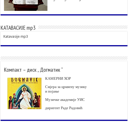
КАТАВАСИЈЕ mp3
Katavasije mp3
Компакт – диск „ Догматик “
КАМЕРНИ ХОР
Смјера за црквену музику
и појање
Музичке академије УИС
диригент Раде Радовић