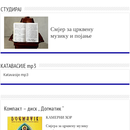
СТУДИРАЈ
Смјер за црквену
музику и појање
КАТАВАСИЈЕ mp3
Katavasije mp3
Компакт – диск „ Догматик “
КАМЕРНИ ХОР
Смјера за црквену музику