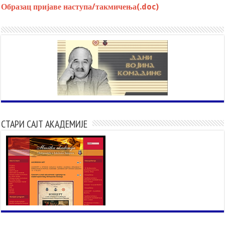
Образац пријаве наступа/такмичења(.doc)
СТАРИ САЈТ АКАДЕМИЈЕ