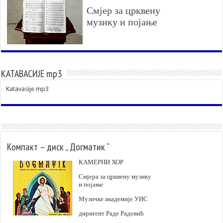
Смјер за црквену
музику и појање
КАТАВАСИЈЕ mp3
Katavasije mp3
Компакт – диск „ Догматик “
КАМЕРНИ ХОР
Смјера за црквену музику
и појање
Музичке академије УИС
диригент Раде Радовић