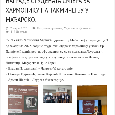
НАГРАДЕ СТУДЕНАТА СМЈЕРА ЗА
ХАРМОНИКУ НА ТАКМИЧЕЊУ У
МАЂАРСКОЈ
7. април 2025.
Награде и признања
,
Умјетничка дјелатност
517 Прегледа
Са
IX Paksi Harmonika Fesztival
одржаног у Мађарској у периоду од 3.
до 5. априла 2025. године студенти Смјера за хармонику у класи мр
Данијеле Газдић, ред. проф., вратили су се са два звања Лауреата и
освојене три друге награде у конкуренцији такмичара из Чешке,
Литваније, Мађарске и Црне Горе:
– Владан Продановић – Лауреат VI категорије
– Оливера Вујновић, Балша Кајевић, Кристина Живанић – II награде
– Армин Шарић – Лауреат V категорије.