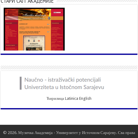
СТАРИ САЈТ АКАДЕМИЈЕ
Ћирилица
Latinica
English
© 2026. Музичка Академија -
Универзитет у Источном Сарајеву
. Сва права