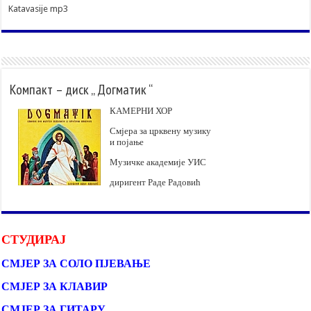
Katavasije mp3
Компакт – диск „ Догматик “
КАМЕРНИ ХОР
Смјера за црквену музику
и појање
Музичке академије УИС
диригент Раде Радовић
СТУДИРАЈ
СМЈЕР ЗА СОЛО ПЈЕВАЊЕ
СМЈЕР ЗА КЛАВИР
СМЈЕР ЗА ГИТАРУ