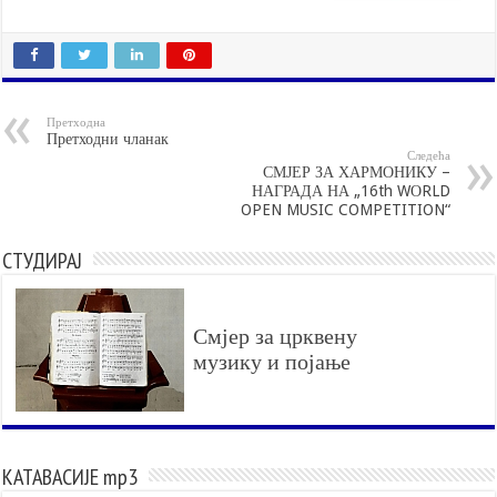
Претходна
Претходни чланак
Следећа
СМЈЕР ЗА ХАРМОНИКУ –
НАГРАДА НА „16th WОRLD
OPEN MUSIC COMPETITION“
СТУДИРАЈ
Смјер за црквену
музику и појање
КАТАВАСИЈЕ mp3