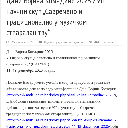
Дани Војина Комадине 2025 / VII
научни скуп „Савремено и
традиционално у музичком
стваралаштву“
25. август 2025.
Научни, умјетнички скупови
464 Прегледа
Дани Војина Комадине 2025
VII научни скуп „Савремено и традиционално у музичком
стваралаштву“ (СИТУМС)
11.-13. децембра 2025. године
Позивамо Вас да узмете учешће и својим присуством увеличате
обиљежавање девете по реду манифестације Дани Војина Комадине
(
https://dvk.mak.ues.rs.ba/index.php/dani-vojina-komadine-2025/
),
која обухвата предавања, концерте, промоције штампаних
публикација, носача звука и VII научни скуп „Савремено и
традиционално у музичком стваралаштву“ (СИТУМС)
(
https://dvk.mak.ues.rs.ba/index.php/vii-naucni-skup-savremeno-i-
tradicionalno-u-muzickom-stvaralastvu-11-13-decembar-2025/
)који