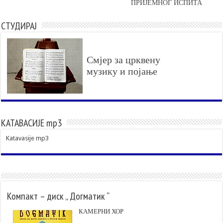
ПРИЈЕМНОГ ИСПИТА
СТУДИРАЈ
Смјер за црквену
музику и појање
КАТАВАСИЈЕ mp3
Katavasije mp3
Компакт – диск „ Догматик “
КАМЕРНИ ХОР