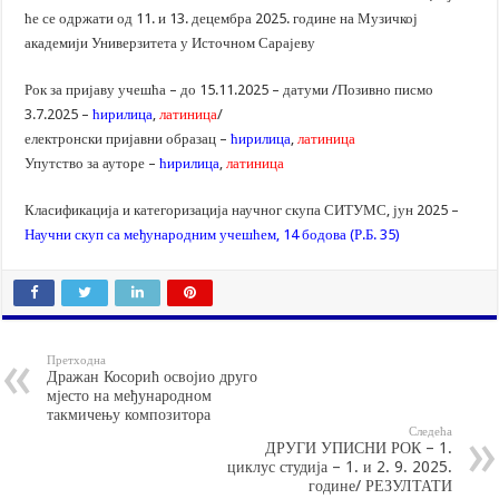
ће се одржати од 11. и 13. децембра 2025. године на Музичкој
академији Универзитета у Источном Сарајеву
Рок за пријаву учешћа – до 15.11.2025 – датуми /Позивно писмо
3.7.2025 –
ћирилица
,
латиница
/
електронски пријавни образац –
ћирилица
,
латиница
Упутство за ауторе –
ћирилица
,
латиница
Класификација и категоризација научног скупа СИТУМС, јун 2025 –
Научни скуп са међународним учешћем, 14 бодова (Р.Б. 35)
Претходна
Дражан Косорић освојио друго
мјесто на међународном
такмичењу композитора
Следећа
ДРУГИ УПИСНИ РОК – 1.
циклус студија – 1. и 2. 9. 2025.
године/ РЕЗУЛТАТИ