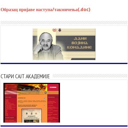
Образац пријаве наступа/такмичења(.doc)
СТАРИ САЈТ АКАДЕМИЈЕ