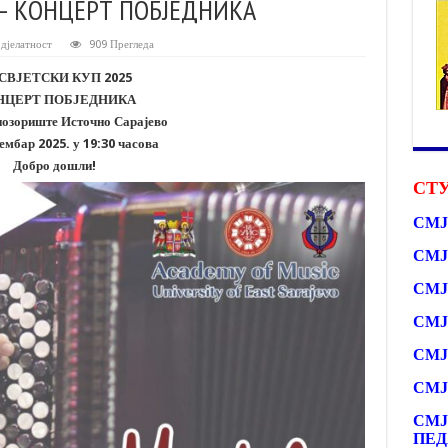
5 – КОНЦЕРТ ПОБЈЕДНИКА
дјелатност
909 Прегледа
 СВЈЕТСКИ КУП 2025
НЦЕРТ ПОБЈЕДНИКА
позориште Источно Сарајево
тембар 2025. у 19:30 часова
Добро дошли!
СТУ
СМЈ
СМЈ
СМЈ
СМЈ
СМЈ
СМЈ
СМЈ
ПЕД