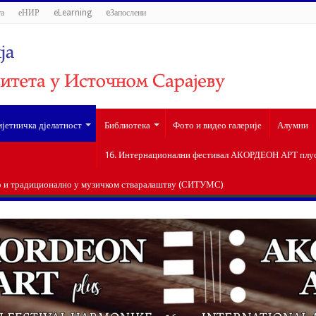
а
еНИР
eLearning
eЗапослени
јетничка дјелатност
Библиотека
Фото и видео галерије
Алумни
16. Интернационални фестивал АКОРДЕОН АРТ плус 
о и традиционално у музичком стваралаштву (СИТУМС)