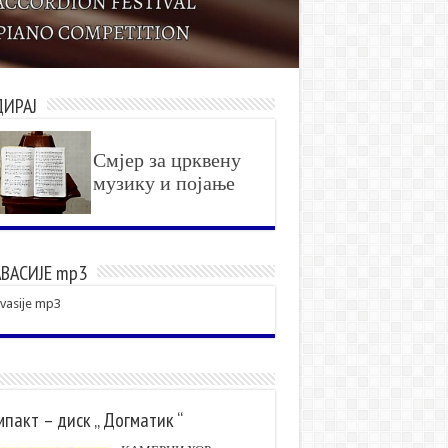
ДИРАЈ
Смјер за црквену
музику и појање
ВАСИЈЕ mp3
vasije mp3
пакт – диск „ Догматик “