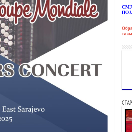
СМЈ
ПОЈ
Обра
такм
СТАР