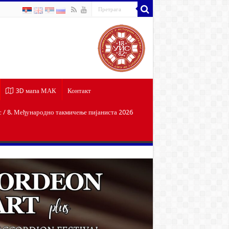
3D мапа МАК
Контакт
/ 8. Међународно такмичење пијаниста 2026