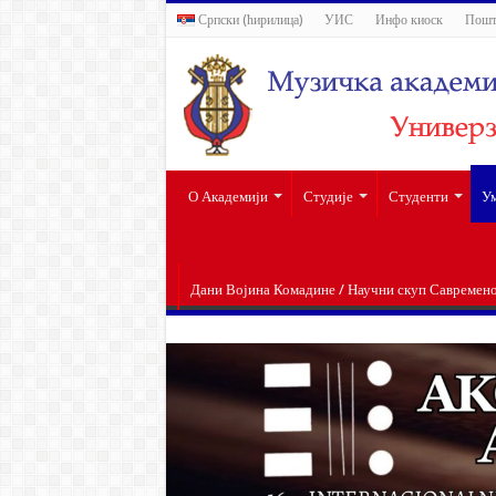
Српски (ћирилица)
УИС
Инфо киоск
Пошт
О Академији
Студије
Студенти
Ум
Дани Војина Комадине / Научни скуп Савремен