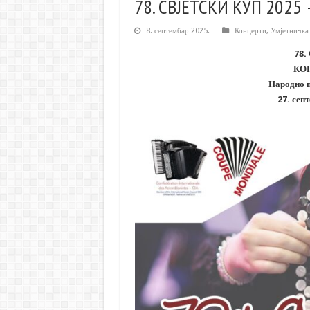
78. СВЈЕТСКИ КУП 202
8. септембар 2025.
Концерти
,
Умјетничка 
78.
КО
Народно 
27. сеп