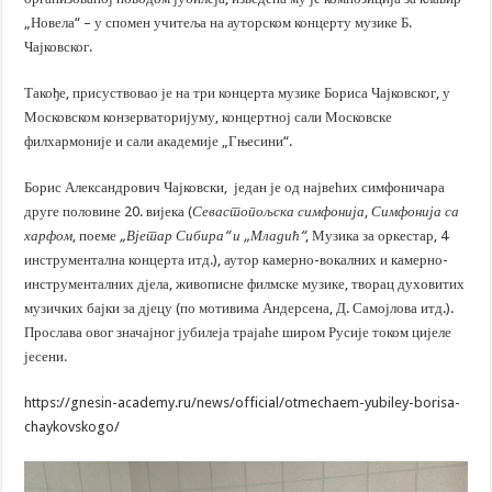
„Новела“ – у спомен учитеља на ауторском концерту музике Б.
Чајковског.
Такође, присуствовао је на три концерта музике Бориса Чајковског, у
Московском конзерваторијуму, концертној сали Московске
филхармоније и сали академије „Гњесини“.
Борис Александрович Чајковски, један је од највећих симфоничара
друге половине 20. вијека (
Севастопољска симфонија
,
Симфонија са
харфом
, поеме
„Вјетар Сибира“ и „Младић“
, Музика за оркестар, 4
инструментална концерта итд.), аутор камерно-вокалних и камерно-
инструменталних дјела, живописне филмске музике, творац духовитих
музичких бајки за дјецу (по мотивима Андерсена, Д. Самојлова итд.).
Прослава овог значајног јубилеја трајаће широм Русије током цијеле
јесени.
https://gnesin-academy.ru/news/official/otmechaem-yubiley-borisa-
chaykovskogo/