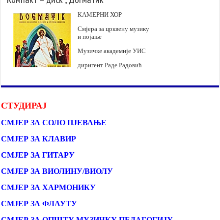
КАМЕРНИ ХОР
Смјера за црквену музику
и појање
Музичке академије УИС
диригент Раде Радовић
СТУДИРАЈ
СМЈЕР ЗА СОЛО ПЈЕВАЊЕ
СМЈЕР ЗА КЛАВИР
СМЈЕР ЗА ГИТАРУ
СМЈЕР ЗА ВИОЛИНУ/ВИОЛУ
СМЈЕР ЗА ХАРМОНИКУ
СМЈЕР ЗА ФЛАУТУ
СМЈЕР ЗА ОПШТУ МУЗИЧКУ ПЕДАГОГИЈУ