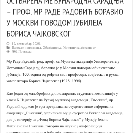
ОСТВАРЕНА МЕЂУНАРОДНА САРАДЊА
– ПРОФ. МР РАДЕ РАДОВИЋ БОРАВИО
У МОСКВИ ПОВОДОМ ЈУБИЛЕЈА
БОРИСА ЧАЈКОВСКОГ
19. септембар 2025.
Награде и признања
,
Обавјештења
,
Умјетничка дјелатност
862 Прегледа
Mр Раде Радовић, ред. проф., са Музичке академије Универзитета у
Источном Сарајеву, боравио је у Москви поводом обиљежавања
јубилеја, 100 година од рођења свог професора, совјетског и руског
композитора Бориса Чајковског (1925–1996).
Као један од малобројних дипломираних студената композиције у
класи Б. Чајковског на Руској музичкој академији „Гњесини“, мр
Радовић одржао је три предавања за студенте више смјерова на
академији „Гњесини“, уприличен му је сусрет са Ректором академије,
дао је интервју за „Фонд Бориса Чајковског“ у Музеју Јелене
Фабијановне Гњесине, говорио на научној конференцији
организованој поводом јубилеја, изведена му је композиција за клавир