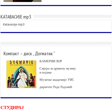
КАТАВАСИЈЕ mp3
Katavasije mp3
Компакт – диск „ Догматик “
КАМЕРНИ ХОР
Смјера за црквену музику
и појање
Музичке академије УИС
диригент Раде Радовић
СТУДИРАЈ