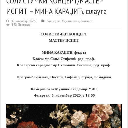
СОЛИСТИЧКИ КОНЦЕРТ/МАСТЕР
ИСПИТ – МИНА КАРАЏИЋ, флаута
3. новембар 2025.
Концерти
,
Умјетничка дјелатност
373 Прегледа
СОЛИСТИЧКИ КОНЦЕРТ
МАСТЕР ИСПИТ
МИНА КАРАЏИЋ, флаута
Класа: мр Сања Стијачић, ред. проф.
Клавирска сарадња: мр Ехлимана Тиквеша, ред. проф.
Програм: Телеман, Пистон, Тафанел, Зграја, Комадина
Камерна сала Музичке академије УИС
Четвртак, 6. новембар 2025. у 17.00