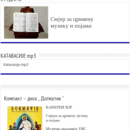
Смјер за црквену
музику и појање
КАТАВАСИЈЕ mp3
Katavasije mp3
Компакт – диск „ Догматик “
КАМЕРНИ ХОР
Смјера за црквену музику
и појање
Музичке академије УИС