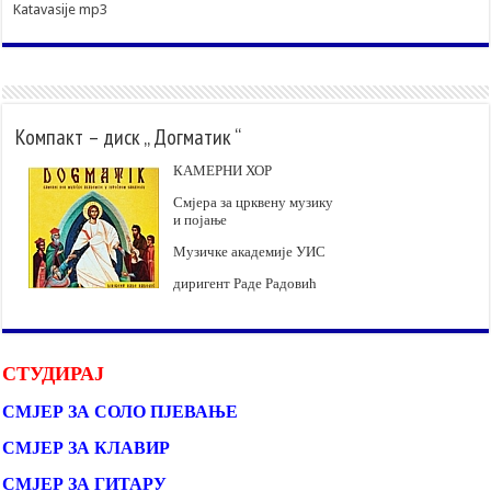
Katavasije mp3
Компакт – диск „ Догматик “
КАМЕРНИ ХОР
Смјера за црквену музику
и појање
Музичке академије УИС
диригент Раде Радовић
СТУДИРАЈ
СМЈЕР ЗА СОЛО ПЈЕВАЊЕ
СМЈЕР ЗА КЛАВИР
СМЈЕР ЗА ГИТАРУ