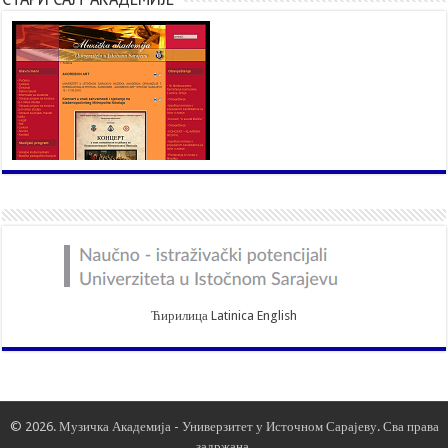
Ћирилица
Latinica
English
© 2026. Музичка Академија -
Универзитет у Источном Сарајеву
. Сва права
задржана.