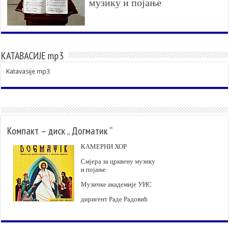
музику и појање
КАТАВАСИЈЕ mp3
Katavasije mp3
Компакт – диск „ Догматик “
КАМЕРНИ ХОР
Смјера за црквену музику
и појање
Музичке академије УИС
диригент Раде Радовић