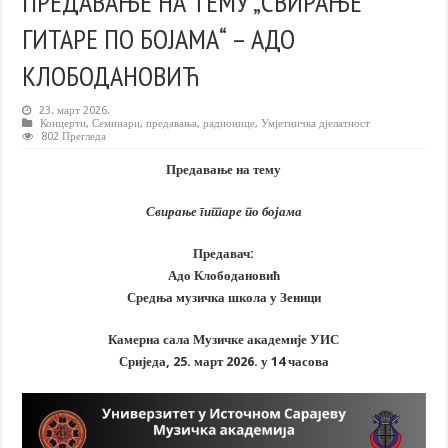
ПРЕДАВАЊЕ НА ТЕМУ „СВИРАЊЕ
ГИТАРЕ ПО БОЈАМА“ – АДО
КЛОБОДАНОВИЋ
23. март 2026.
Концерти
,
Семинари, предавања, радионице
,
Умјетничка дјелатност
802 Прегледа
Предавање на тему
Свирање гитаре по бојама
Предавач:
Адо Клободановић
Средња музичка школа у Зеници
Камерна сала Музичке академије УИС
Сриједа, 25. март 2026. у 14 часова