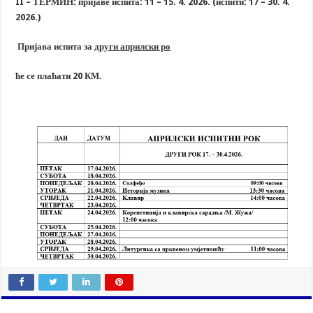
II
– ТЕРМИН: пријаве испита: 1
1
– 1
5
. 4. 202
6
. (испити:
17
– 30. 4.
202
6
.)
Пријава испита за
други априлски ро
ће се плаћати 2
0
КМ.