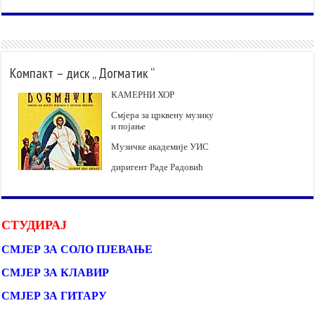
Компакт – диск „ Догматик “
КАМЕРНИ ХОР
Смјера за црквену музику
и појање
Музичке академије УИС
диригент Раде Радовић
СТУДИРАЈ
СМЈЕР ЗА СОЛО ПЈЕВАЊЕ
СМЈЕР ЗА КЛАВИР
СМЈЕР ЗА ГИТАРУ