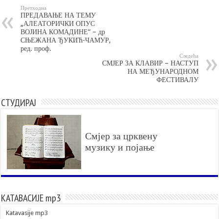
Претходна
ПРЕДАВАЊЕ НА ТЕМУ
„АЛЕАТОРИЧКИ ОПУС
ВОЈИНА КОМАДИНЕ“ – др
СЊЕЖАНА ЂУКИЋ-ЧАМУР,
ред. проф.
Следећа
СМЈЕР ЗА КЛАВИР – НАСТУП
НА МЕЂУНАРОДНОМ
ФЕСТИВАЛУ
СТУДИРАЈ
Смјер за црквену
музику и појање
КАТАВАСИЈЕ mp3
Katavasije mp3