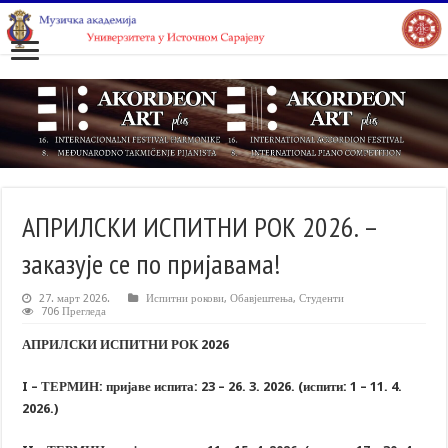
АПРИЛСКИ ИСПИТНИ РОК 2026. –
заказује се по пријавама!
27. март 2026.
Испитни рокови
,
Обавјештења
,
Студенти
706 Прегледа
АПРИЛСКИ ИСПИТНИ РОК 202
6
I
– ТЕРМИН: пријаве испита: 2
3
– 2
6
. 3. 202
6
. (испити: 1 – 1
1
. 4.
202
6
.)