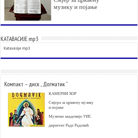
музику и појање
КАТАВАСИЈЕ mp3
Katavasije mp3
Компакт – диск „ Догматик “
КАМЕРНИ ХОР
Смјера за црквену музику
и појање
Музичке академије УИС
диригент Раде Радовић