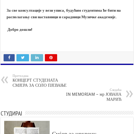
За све консултације у вези уписа, будућим студентима ће бити на
располагању сви наставници и сарадници Музичке академије.
Добро дошли!
Претходна
КОНЦЕРТ СТУДЕНАТА
СМЈЕРА ЗА СОЛО ПЈЕВАЊЕ
Следећа
IN MEMORIAM – мр ЈОВАНА
МАРИЋ
СТУДИРАЈ
Смјер за црквену