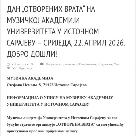
ДАН „ОTВОРЕНИХ ВРАТА“ НА
МУЗИЧКОЈ АКАДЕМИЈИ
УНИВЕРЗИТЕТА У ИСТОЧНОМ
САРАЈЕВУ – СРИЈЕДА, 22. АПРИЛ 2026.
ДОБРО ДОШЛИ!
20. април 2026.
Награде и признања
,
Обавјештења
,
Студенти
,
Упис
791 Прегледа
МУЗИЧКА АКАДЕМИЈА
Стефана Немање 5
, 71123 Источно Сарајево
ИНФОРМАЦИЈА О УПИСУ НА МУЗИЧКУ АКАДЕМИЈУ
УНИВЕРЗИТЕТА У ИСТОЧНОМ САРАЈЕВУ
Музичка академија Универзитета у Источном Сарајеву за све
будуће студенте организује „ОТВОРЕНА ВРАТА“ са могућношћу
приступања пробном пријемном испиту.