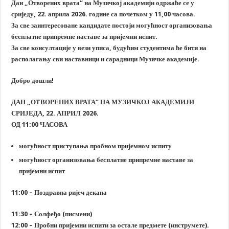
Дан „Отворених врата“ на Музичкој академији одржаће се у
сриједу
, 22. априла 20
2
6. године са почетком у 11,00 часова.
За све заинтересоване кандидате постоји могућност организовања
бесплатне припремне наставе за пријемни испит.
За све консултације у вези уписа, будућим студентима ће бити на
располагању сви наставници и сарадници Музичке академије.
Добро дошли!
ДАН „ОTВОРЕНИХ ВРАТА“ НА МУЗИЧКОЈ АКАДЕМИЈИ
СРИЈЕДА, 22. АПРИЛ 2026.
ОД 11:00 ЧАСОВА
могућност приступања пробном пријемном испиту
могућност организовања бесплатне припремне наставе за
пријемни испит
11:00 – Поздравна ријеч декана
11:30 – Солфеђо (писмени)
12:00 – Пробни пријемни испити за остале предмете (инструмете).