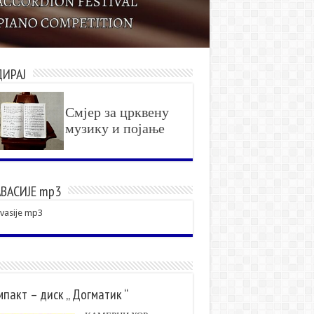
ДИРАЈ
Смјер за црквену
музику и појање
ВАСИЈЕ mp3
vasije mp3
пакт – диск „ Догматик “