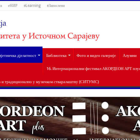
а
еНИР
eLearning
eЗапослени
јетничка дјелатност
Библиотека
Фото и видео галерије
Алумни
16. Интернационални фестивал АКОРДЕОН АРТ плус 
о и традиционално у музичком стваралаштву (СИТУМС)