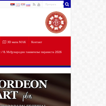
3D мапа МАК
Контакт
/ 8. Међународно такмичење пијаниста 2026