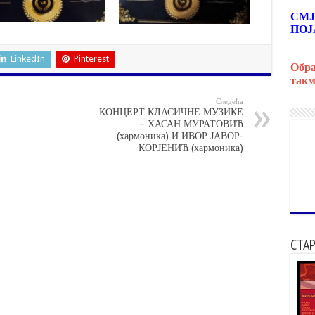
СМЈ
ПОЈ
LinkedIn
Pinterest
Обра
такм
Следећа
КОНЦЕРТ КЛАСИЧНЕ МУЗИКЕ
– ХАСАН МУРАТОВИЋ
(хармоника) И ИВОР ЈАВОР-
КОРЈЕНИЋ (хармоника)
СТАР