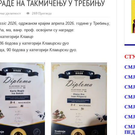
ГРАДЕ НА ТАКМИЧЕЊУ У ТРЕБИЊУ
чка дјелатност
269 Прегледа
assic 2026
, одржаном крајем априла 2026. године у Требињу,
ћа
, ма,
ванр.
проф. освојили су награде:
категорији
Клавир
86 бодова у категорији
Клавирски дуо
да, 90 бодова у категорији
Клавирски дуо.
СТУ
СМЈ
СМЈ
СМЈ
СМЈ
СМЈ
СМЈ
СМЈ
ПЕД