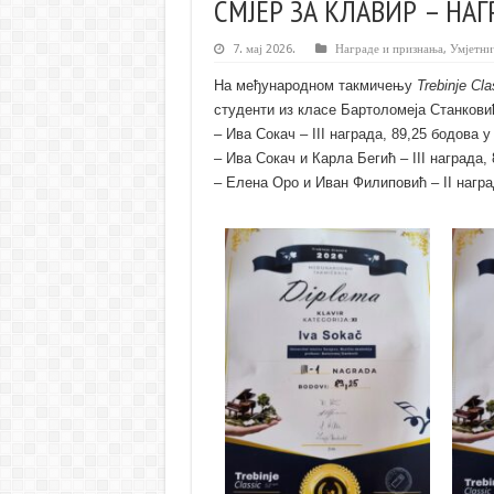
СМЈЕР ЗА КЛАВИР – НА
7. мај 2026.
Награде и признања
,
Умјетни
На међународном такмичењу
Trebinje Cl
студенти из класе Б
артоломеја Станкови
– И
ва Сокач
– III награда, 8
9,25
бодова у 
–
Ива Сокач и Карла Бегић –
III награда,
– Елена Оро и Иван Филиповић – II награ