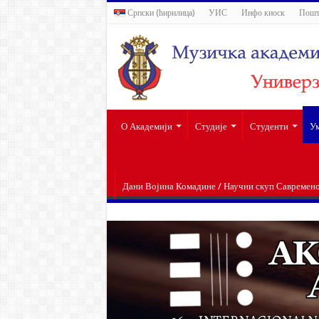
Српски (ћирилица)
УИС
Инфо киоск
Пошт
О Академији
Студије
Студенти
Ум
Дани Војина Комадине / Научни скуп Савремен