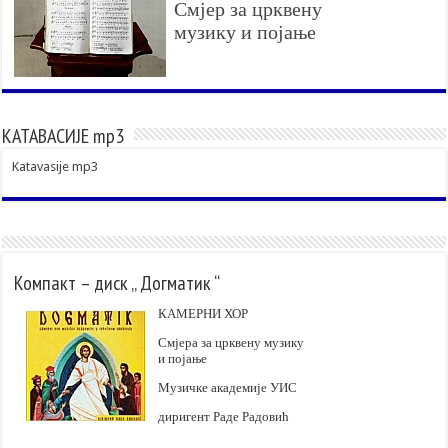
Смјер за црквену
музику и појање
КАТАВАСИЈЕ mp3
Katavasije mp3
Компакт – диск „ Догматик “
КАМЕРНИ ХОР
Смјера за црквену музику
и појање
Музичке академије УИС
диригент Раде Радовић