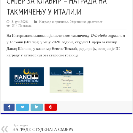
СМЈЕР ЗА КЛАВИР – НАГРАДА НА
ТАКМИЧЕЊУ У ИТАЛИЈИ
3. јун 2026.
Награде и признања
,
Умјетничка дјелатност
314 Прегледа
На Интернационалном пијанистичком такмичењу
Orbetello
одржаном
у Тоскани (Италија) у мају 2026. године, студент Смјера за клавир
Давид Шапина, у класи мр Невене Ћеклић, ред. проф., освојио је III
награду у категорији без старосне границе.
Претходна
НАГРАДЕ СТУДЕНАТА СМЈЕРА