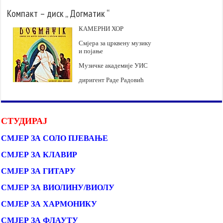
Компакт – диск „ Догматик “
КАМЕРНИ ХОР
Смјера за црквену музику
и појање
Музичке академије УИС
диригент Раде Радовић
СТУДИРАЈ
СМЈЕР ЗА СОЛО ПЈЕВАЊЕ
СМЈЕР ЗА КЛАВИР
СМЈЕР ЗА ГИТАРУ
СМЈЕР ЗА ВИОЛИНУ/ВИОЛУ
СМЈЕР ЗА ХАРМОНИКУ
СМЈЕР ЗА ФЛАУТУ