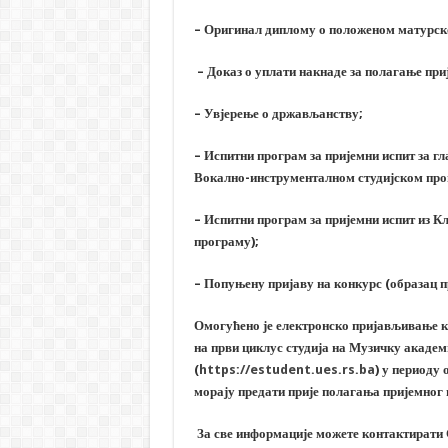
– Оригинал диплому о положеном матурск
– Доказ о уплати накнаде за полагање пр
– Увјерење о држављанству;
– Испитни програм за пријемни испит за г
Вокално-инструменталном студијском про
– Испитни програм за пријемни испит из 
програму);
– Попуњену пријаву на конкурс (образац пр
Омогућено је електронско пријављивање к
на први циклус студија на Музичку академ
(
https://estudent.ues.rs.ba
)
у периоду о
морају предати прије полагања пријемног 
За све информације можете контактирати 