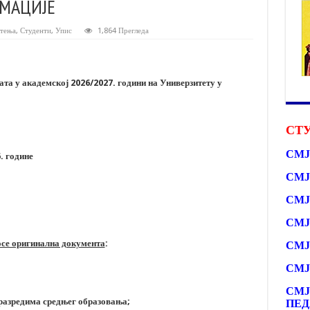
РМАЦИЈЕ
тења
,
Студенти
,
Упис
1,864 Прегледа
ата у академској 202
6
/202
7
. години на Универзитету у
СТУ
СМЈ
6
. године
СМЈ
СМЈ
СМЈ
се оригинална документа
:
СМЈ
СМЈ
СМЈ
разредима средњег
образовања;
ПЕД