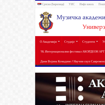
Српски (ћирилица)
УИС
Инфо киоск
Пошт
О Академији
Студије
Студенти
У
16. Интернационални фестивал АКОРДЕОН АРТ п
Дани Војина Комадине / Научни скуп Савремен