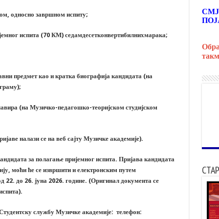
СМЈ
ом, односно завршном
испиту;
ПОЈ
ијемног испита
(70 КМ) седамдесетконвертибилнихмарака
;
Обра
такм
лавни предмет
као
и кратка биографија кандидата
(на
граму);
Клавира (на Музичко-педагошко-теоријском студијском
ијаве налази се на веб сајту Музичке академије).
андидата за полагање пријемног испита. Пријава кандидата
СТАР
ију, моћи ће се извршити и електронским путем
д 22. до 26. јуна 2026. године. (Оригинал документа се
испита).
Студентску службу Музичке академије: телефон: