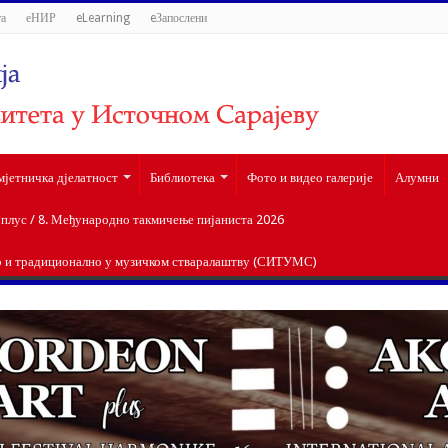
а
еНИР
eLearning
eЗапослени
мјетничка дјелатност
Библиотека
Фото и видео галерије
Алумни
лус / 8. Међународно такмичење пијаниста 2026
о и традиционално у музичком стваралаштву (СИТУМС)