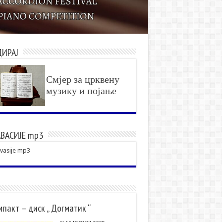
ДИРАЈ
Смјер за црквену
музику и појање
ВАСИЈЕ mp3
vasije mp3
пакт – диск „ Догматик “