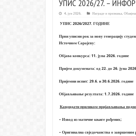
УПИС 2026/27. – ИНФО
4. јун 2026.
Награде и признања
,
Обавјеш
УПИС 202
6
/202
7
. ГОДИНЕ
Први уписни рок за нову генерацију студен
Источном Сарајеву:
Објава конкурса: 11. јуна 202
6
. године
Пријем докумената: од 2
2
. до 2
6
. јуна 202
Пријемни испит:
2
9
.6. и
30
.
6
.202
6
. године
Објављивање резултата:
1
.7.202
6
. године
Кандидати приликом пријављивања подно
– Извод из матичне књиге рођених;
– Оригинална свједочанства о завршеним 