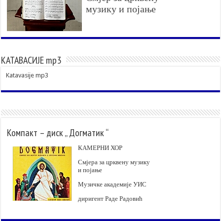
музику и појање
КАТАВАСИЈЕ mp3
Katavasije mp3
Компакт – диск „ Догматик “
КАМЕРНИ ХОР
Смјера за црквену музику
и појање
Музичке академије УИС
диригент Раде Радовић