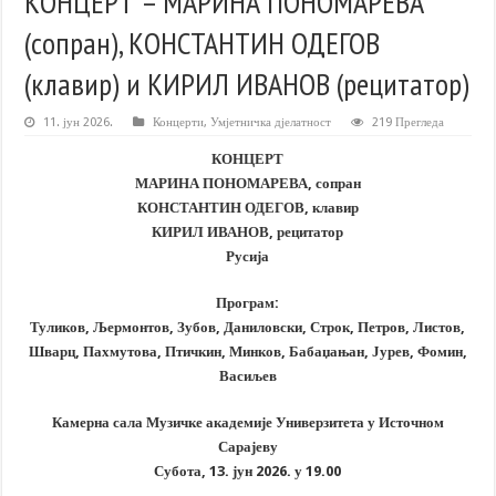
КОНЦЕРТ – МАРИНА ПОНОМАРЕВА
(сопран), КОНСТАНТИН ОДЕГОВ
(клавир) и КИРИЛ ИВАНОВ (рецитатор)
11. јун 2026.
Концерти
,
Умјетничка дјелатност
219 Прегледа
КОНЦЕРТ
МАРИНА ПОНОМАРЕВА, сопран
КОНСТАНТИН ОДЕГОВ, клавир
КИРИЛ ИВАНОВ, рецитатор
Русија
Програм:
Туликов, Љермонтов, Зубов, Даниловски, Строк, Петров, Листов,
Шварц, Пахмутова, Птичкин, Минков, Бабаџањан, Јурев, Фомин,
Васиљев
Камерна сала Музичке академије Универзитета у Источном
Сарајеву
Субота, 13. јун 2026. у 19.00